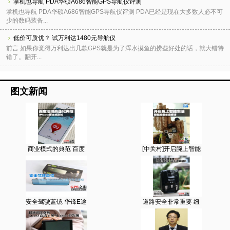
掌机也导航 PDA华硕A686智能GPS导航仪评测
掌机也导航 PDA华硕A686智能GPS导航仪评测 PDA已经是现在大多数人必不可
少的数码装备...
低价可质优？ 试万利达1480元导航仪
前言 如果你觉得万利达出几款GPS就是为了浑水摸鱼的捞些好处的话，就大错特
错了。翻开...
图文新闻
商业模式的典范 百度
[中关村]开启腕上智能
安全驾驶蓝镜 华锋E途
道路安全非常重要 纽