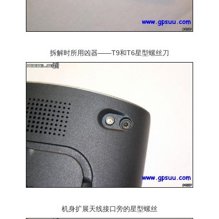
拆解时所用凶器——T9和T6星型螺丝刀
机身扩展天线接口旁的星型螺丝