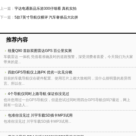
上一篇：
宇达电通新品乐游300仔细看 真机实拍
下一篇：
5款7英寸导航仪横评 汽车奢侈品大比拼
推荐内容
纽曼Q90 首款双图雷达GPS 百公里实测
车载雷达 一体机 凭借着准确及时的道路预警，深受消费者喜爱，今天我们为大家
带来的是...
四款GPS导航仪上路PK 优劣一比见分晓
目前的车载导航仪在硬件配置、使用芯片上都大致相同，没什么很明显的差异而
言。所以在...
4个导航仪同时上路导航 保证你没见过
也许您用过一台GPS导航仪，但是您试过同时用四台GPS导航仪吗?最近，网上
就有一位达人...
包准你没见过 川宇车载SD插卡MP3试用
包准你没见过 川宇车载SD插卡MP3试用...