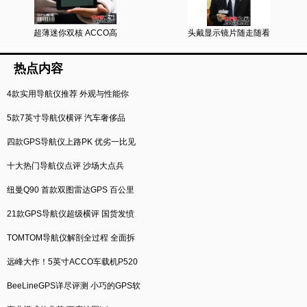
超薄迷你双核 ACCO高
头戴显示镜片随走随看
热点内容
4款实用导航仪推荐 外观与性能你
5款7英寸导航仪横评 汽车奢侈品
四款GPS导航仪上路PK 优劣一比见
十大热门导航仪点评 沙场大点兵
纽曼Q90 首款双图雷达GPS 百公里
21款GPS导航仪超级横评 国货发愤
TOMTOM导航仪解剖全过程 全面拆
远峰大作！5英寸ACCO车载机P520
BeeLineGPS详尽评测 小巧的GPS软