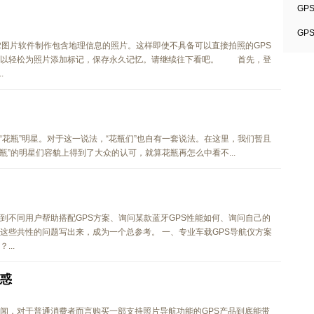
GP
GP
asa2图片软件制作包含地理信息的照片。这样即使不具备可以直接拍照的GPS
也可以轻松为照片添加标记，保存永久记忆。请继续往下看吧。 首先，登
.
花瓶”明星。对于这一说法，“花瓶们”也自有一套说法。在这里，我们暂且
瓶”的明星们容貌上得到了大众的认可，就算花瓶再怎么中看不...
到不同用户帮助搭配GPS方案、询问某款蓝牙GPS性能如何、询问自己的
这些共性的问题写出来，成为一个总参考。 一、专业车载GPS导航仪方案
...
解惑
耳闻，对于普通消费者而言购买一部支持照片导航功能的GPS产品到底能带