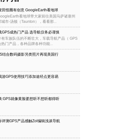
田怪圈有创意 GoogleEarth看地球
oogleEarth看地球带大家前往美国马萨诸塞州
城市-汤顿（Taunton），看看那...
载GPS成热门产品 选导航仪务必谨慎
年有车族队伍的不断壮大，车载导航产品（ GPS
热门产品，各种品牌各种功能...
PS结合数码摄影另类照片再现美国行
我游GPS使用技巧添加途经点更容易
谈:GPS就像黄脸婆想听不想听都得听
际评测GPS产品感触Zol编辑浅谈导航