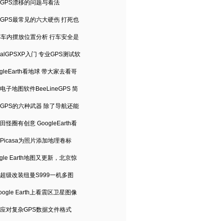
GPS漂移的问题与看法
GPS最常见的六大硬伤 打死也
S车内摆放位置分析 行车安全是
sualGPSXP入门 专业GPS测试软
ogleEarth看地球 带大家去看哥
电子地图软件BeeLineGPS 简
GPS的六种武器 除了导航还能
田怪圈有创意 GoogleEarth看
Picasa为照片添加地理卷标
ogle Earth地图又更新，北京惊
超级改装纽曼S999一机多图
oogle Earth上看震区卫星图像
应对复杂GPS数据文件格式