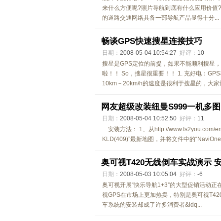
来什么方便呢?照片导航到底有什么应用价值
的道路交通网络具备一部导航产品显得十分...
畅谈GPS快速搜星连接技巧
日期：
2008-05-04 10:54:27
好评：
10
搜星是GPS定位的前提，如果不能顺利搜星
啦！！ So，搜星很重要！！ 1. 充好电：G
10km－20km/h的速度是很利于搜星的，大家记
网友超级改装纽曼S999一机多图
日期：
2008-05-04 10:52:50
好评：
11
安装方法： 1、从http://www.fs2you.com/en/f
KLD(409)”最新地图，并将文件中的“NaviOn
奥可视T420无线倒车实战演示 
日期：
2008-05-03 10:05:04
好评：
-6
奥可视开展“快乐导航1+3”的大型促销活动
视GPS在市场上更加热卖，特别是奥可视T42
车系统的安装却成了许多消费者&ldq...