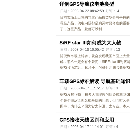
详解GPS导航仪电池类型
日期：
2008-04-22 08:42:59
好评：
-4
目前市场上出售的导航产品按类型分有手持的、
导航产品，供电问题都是购买时要考虑的重要
了，这些产品一般都可以利...
SiRF star III如何成为大人物
日期：
2008-04-18 10:05:42
好评：
13
随便到市场上转转，就会发现我国市面上大量的GP
解，那么一定会有个疑问：SiRF star I
GPS接收芯片。这块小小的硅片用来接收GPS信
车载GPS标准解读 导航基础知
日期：
2008-04-17 11:15:17
好评：
3
GPS发展很快，很多人都慢慢的听说或看到G
个是个很泛泛但又很基础的问题，但同时又是
回事，为什么？因为它太前卫、太专业。本人试
GPS接收天线区别和应用
日期：
2008-04-17 11:14:01
好评：
4