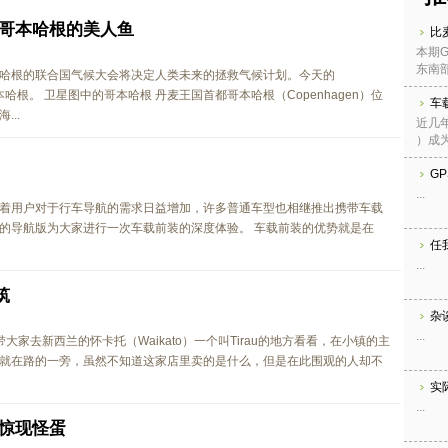
去看哥本哈根的美人鱼
比麦
本期G
东南部
哥本哈根的联合国气候大会将决定人类未来的拯救气候计划。今天的
哥本哈根。 卫星图中的哥本哈根 丹麦王国首都哥本哈根（Copenhagen）位
车
..
近几
）成为
G
...
着用户对于行车导航的需求日益增加，许多普通车型也相继推出携带车载
的导航版为大家进行一次车载前装的深度体验。 车载前装的优势就是在
任
...
筑
杂
...
看地球带大家去新西兰的怀卡托（Waikato）一个叫Tirau的地方看看，在小镇的主
就在路的一旁，虽然不知道这家店里卖的是什么，但是在此围观的人却不
实
...
北京惊现怪蛋