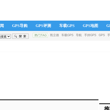
新闻
GPS导购
GPS评测
车载GPS
GPS地图
G
凯立德
车载GPS
导航
手持GPS
GPS
厂商
手持GPS
GPS学院
征服者电子狗
凯立德
先
路书
产品报价
推