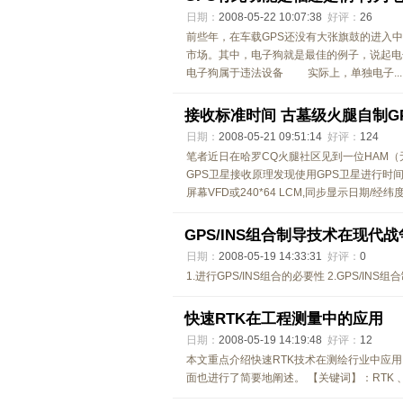
日期：
2008-05-22 10:07:38
好评：
26
前些年，在车载GPS还没有大张旗鼓的进入
市场。其中，电子狗就是最佳的例子，说起电
电子狗属于违法设备 实际上，单独电子...
接收标准时间 古墓级火腿自制G
日期：
2008-05-21 09:51:14
好评：
124
笔者近日在哈罗CQ火腿社区见到一位HAM（
GPS卫星接收原理发现使用GPS卫星进行时间
屏幕VFD或240*64 LCM,同步显示日期/经纬度
GPS/INS组合制导技术在现代
日期：
2008-05-19 14:33:31
好评：
0
1.进行GPS/INS组合的必要性 2.GPS/IN
快速RTK在工程测量中的应用
日期：
2008-05-19 14:19:48
好评：
12
本文重点介绍快速RTK技术在测绘行业中应用
面也进行了简要地阐述。 【关键词】：RTK 、快