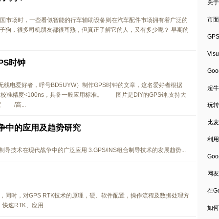
关于
市面
中国市场时，一些看似智能的行车辅助设备则在汽车配件市场拥有着广泛的
子狗，很多司机朋友都很耳熟，但真正了解它的人，又有多少呢？ 早期的
GP
Vi
PS时钟
Go
无线电爱好者，呼号BD5UYW）制作GPS时钟的文章，这名爱好者根据
超牛
校准精度<100ns，具备一般应用标准。 图片是DIY的GPS钟,支持大
 /高...
玩转
比麦
战争中的应用及趋势研究
利用
S组合制导技术在现代战争中的广泛应用 3.GPS/INS组合制导技术的发展趋势...
Go
网友
在G
，同时，对GPS RTK技术的原理，硬、软件配置，操作流程及数据处理方
速RTK、应用...
如何