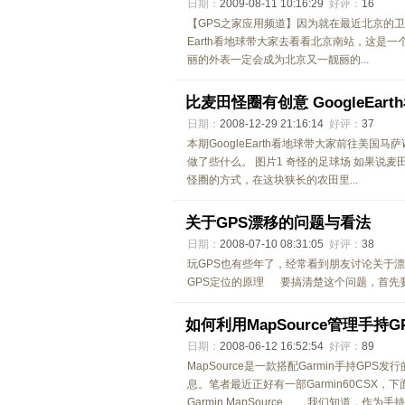
日期：
2009-08-11 10:16:29
好评：
16
【GPS之家应用频道】因为就在最近北京的卫
Earth看地球带大家去看看北京南站，这是
丽的外表一定会成为北京又一靓丽的...
比麦田怪圈有创意 GoogleEart
日期：
2008-12-29 21:16:14
好评：
37
本期GoogleEarth看地球带大家前往美国
做了些什么。 图片1 奇怪的足球场 如果说
怪圈的方式，在这块狭长的农田里...
关于GPS漂移的问题与看法
日期：
2008-07-10 08:31:05
好评：
38
玩GPS也有些年了，经常看到朋友讨论关于
GPS定位的原理 要搞清楚这个问题，首先要
如何利用MapSource管理手持G
日期：
2008-06-12 16:52:54
好评：
89
MapSource是一款搭配Garmin手持
息。笔者最近正好有一部Garmin60CSX，
Garmin MapSource 我们知道，作为手持G