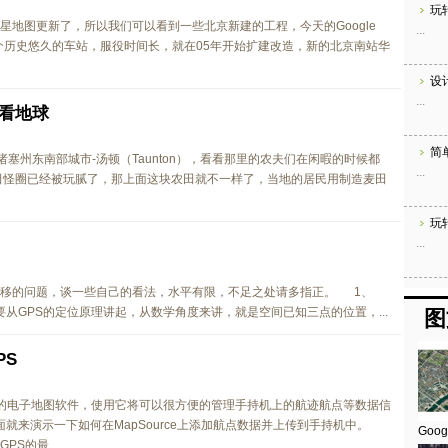
玩
星地图更新了，所以我们可以看到一些北京新建的工程，今天的Google
...
一个历史悠久的车站，服役时间长，就在05年开始扩建改造，新的北京南站华
设
...
h看地球
简
马萨诸塞州东南部城市-汤顿（Taunton），看看那里的农夫们在闲暇的时候都
...
麦田怪圈已经被玩腻了，那上面这块农田就不一样了，当地的居民用制造麦田
玩
...
漂移的问题，谈一些自己的看法，水平有限，不足之处请多指正。 1、
从GPS的定位原理讲起，从数学角度来讲，就是空间已知三点的位置，...
图
PS
GPS发行的电子地图软件，使用它将可以很方便的管理手持机上的航迹航点等数据信
下面就来演示一下如何在MapSource上添加航点数据并上传到手持机中。
Goog
PS的最...