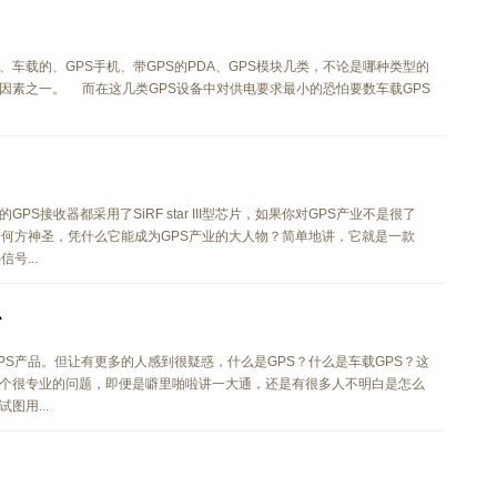
车载的、GPS手机、带GPS的PDA、GPS模块几类，不论是哪种类型的
因素之一。 而在这几类GPS设备中对供电要求最小的恐怕要数车载GPS
S接收器都采用了SiRF star III型芯片，如果你对GPS产业不是很了
II到底是何方神圣，凭什么它能成为GPS产业的大人物？简单地讲，它就是一款
号...
识
PS产品。但让有更多的人感到很疑惑，什么是GPS？什么是车载GPS？这
个很专业的问题，即便是噼里啪啦讲一大通，还是有很多人不明白是怎么
图用...