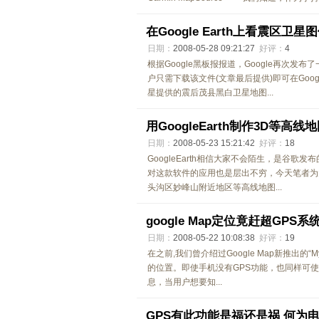
在Google Earth上看震区卫星
日期：
2008-05-28 09:21:27
好评：
4
根据Google黑板报报道，Google再次
户只需下载该文件(文章最后提供)即可在Goog
星提供的震后茂县黑白卫星地图...
用GoogleEarth制作3D等高线
日期：
2008-05-23 15:21:42
好评：
18
GoogleEarth相信大家不会陌生，是谷
对这款软件的应用也是层出不穷，今天笔者为大家
头沟区妙峰山附近地区等高线地图...
google Map定位竟赶超GPS系
日期：
2008-05-22 10:08:38
好评：
19
在之前,我们曾介绍过Google Map新推出的“My
的位置。即使手机没有GPS功能，也同样可
息，当用户想要知...
GPS有此功能是福还是祸 何为