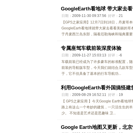
GoogleEarth看地球 带大家
日期：
2009-11-30 09:37:56
好评：
21
【GPS之家应用】12月7日到18日，丹麦
GoogleEarh看地球就带大家去看看美丽的
于丹麦西兰岛东部，隔着厄勒海峡和瑞典重要海.
专属座驾车载前装深度体验
日期：
2009-11-27 15:03:13
好评：
-6
车载前装已经成为了许多豪车的标准配置，随
前装的导航版车型，今天我们就结合几款车型
于，它不但具备了基本的行车导航功...
利用GoogleEarth看外国搞怪建
日期：
2009-08-29 16:52:11
好评：
19
【 GPS之家应用 】今天Google Earth
路上有这么一个奇妙的建筑，一只活生生的羊
少。 不知道是艺术还是恶趣味 卫...
Google Earth地图又更新，