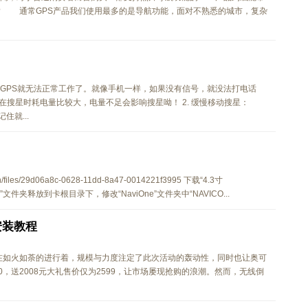
? 通常GPS产品我们使用最多的是导航功能，面对不熟悉的城市，复杂
，GPS就无法正常工作了。就像手机一样，如果没有信号，就没法打电话
PS在搜星时耗电量比较大，电量不足会影响搜星呦！ 2. 缓慢移动搜星：
住就...
iles/29d06a8c-0628-11dd-8a47-0014221f3995 下载“4.3寸
e”文件夹释放到卡根目录下，修改“NaviOne”文件夹中“NAVICO...
安装教程
正在如火如荼的进行着，规模与力度注定了此次活动的轰动性，同时也让奥可
0，送2008元大礼售价仅为2599，让市场屡现抢购的浪潮。然而，无线倒