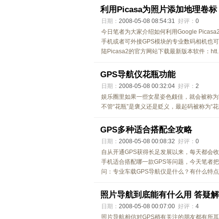
利用Picasa为照片添加地理卷标
日期：
2008-05-08 08:54:31
好评：
0
今日笔者为大家介绍如何利用Google Pic
手机或者可外接GPS模块的专业数码相机
陆Picasa2的官方网站下载最新版本软件：htt..
GPS导航仪花瓶功能
日期：
2008-05-08 00:32:04
好评：
2
娱乐圈里如果一些女星姿色颇佳，就会被称为“
不管“花瓶”是褒义还是贬义，最起码被称为“花
GPS多种适合搭配全攻略
日期：
2008-05-08 00:08:32
好评：
0
自从开通GPS获得长足发展以来，每天都会收
手机适合搭配哪一款GPS等问题，今天笔者把
问：专业车载GPS导航仪是什么？有什么特点？
照片导航到底能有什么用 答疑
日期：
2008-05-08 00:07:00
好评：
4
照片导航相信对GPS稍有关注的朋友都有所