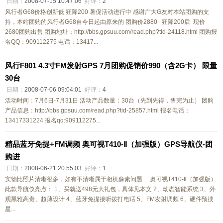
日期：
2008-07-15 10:47:06
好评：
2
风行者G68价格创新低 狂降200 暑促活动进行中 感谢广大G友对本站团购的支
持，本站团购的风行者G68自今日起由原来的 团购价2880 狂降200后 现价
2680团购出售 团购地址：http://bbs.gpsuu.com/read.php?tid-24118.html 团购报
名QQ：909112275 电话：13417...
风行F801 4.3寸FM发射GPS 7月团购促销价990（含2G卡） 限量
30台
日期：
2008-07-06 09:04:01
好评：
4
活动时间：7月6日-7月31日 活动产品数量：30台（先到先得，售完为止） 团购
产品信息：http://bbs.gpsuu.com/read.php?tid-25857.html 报名电话：
13417331224 报名qq:909112275...
精品蓝牙免提+FM调频 奥可视T410-Ⅱ（加强版）GPS导航仪-团
购进
日期：
2008-06-21 20:55:03
好评：
1
实物比照片清晰很多，如有不清晰属于相机像素问题 奥可视T410-Ⅱ（加强版）
此款导航仪亮点： 1、买就送498元大礼包，具体见本文 2、动态智能系统 3、外
观黑雅高贵、超薄设计 4、蓝牙免提接听拨打电话 5、FM发射调频 6、硬件预搜
星...