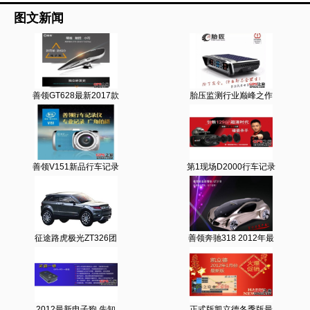
图文新闻
善领GT628最新2017款
胎压监测行业巅峰之作
善领V151新品行车记录
第1现场D2000行车记录
征途路虎极光ZT326团
善领奔驰318 2012年最
2012最新电子狗 先知
正式版凯立德冬季版最