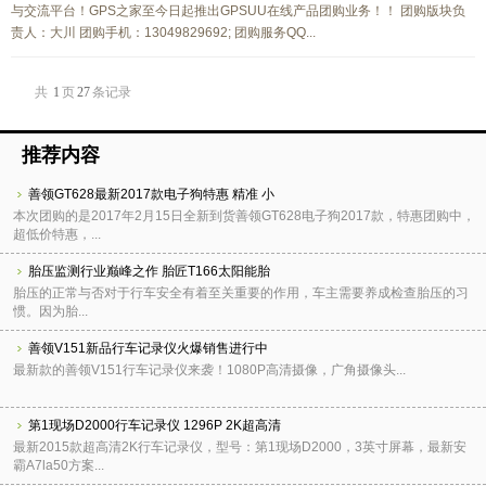
与交流平台！GPS之家至今日起推出GPSUU在线产品团购业务！！ 团购版块负
责人：大川 团购手机：13049829692; 团购服务QQ...
共
1
页
27
条记录
推荐内容
善领GT628最新2017款电子狗特惠 精准 小
本次团购的是2017年2月15日全新到货善领GT628电子狗2017款，特惠团购中，
超低价特惠，...
胎压监测行业巅峰之作 胎匠T166太阳能胎
胎压的正常与否对于行车安全有着至关重要的作用，车主需要养成检查胎压的习
惯。因为胎...
善领V151新品行车记录仪火爆销售进行中
最新款的善领V151行车记录仪来袭！1080P高清摄像，广角摄像头...
第1现场D2000行车记录仪 1296P 2K超高清
最新2015款超高清2K行车记录仪，型号：第1现场D2000，3英寸屏幕，最新安
霸A7la50方案...