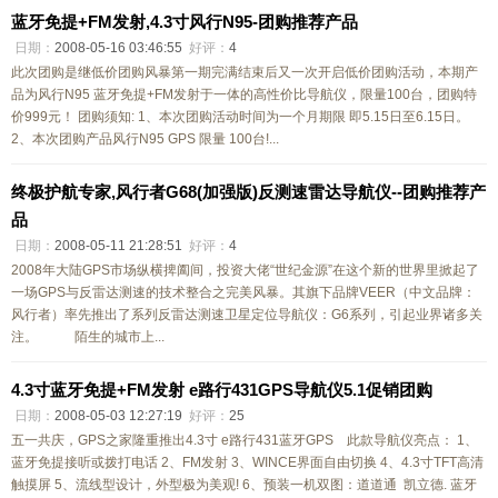
蓝牙免提+FM发射,4.3寸风行N95-团购推荐产品
日期：
2008-05-16 03:46:55
好评：
4
此次团购是继低价团购风暴第一期完满结束后又一次开启低价团购活动，本期产
品为风行N95 蓝牙免提+FM发射于一体的高性价比导航仪，限量100台，团购特
价999元！ 团购须知: 1、本次团购活动时间为一个月期限 即5.15日至6.15日。
2、本次团购产品风行N95 GPS 限量 100台!...
终极护航专家,风行者G68(加强版)反测速雷达导航仪--团购推荐产
品
日期：
2008-05-11 21:28:51
好评：
4
2008年大陆GPS市场纵横捭阖间，投资大佬“世纪金源”在这个新的世界里掀起了
一场GPS与反雷达测速的技术整合之完美风暴。其旗下品牌VEER（中文品牌：
风行者）率先推出了系列反雷达测速卫星定位导航仪：G6系列，引起业界诸多关
注。 陌生的城市上...
4.3寸蓝牙免提+FM发射 e路行431GPS导航仪5.1促销团购
日期：
2008-05-03 12:27:19
好评：
25
五一共庆，GPS之家隆重推出4.3寸 e路行431蓝牙GPS 此款导航仪亮点： 1、
蓝牙免提接听或拨打电话 2、FM发射 3、WINCE界面自由切换 4、4.3寸TFT高清
触摸屏 5、流线型设计，外型极为美观! 6、预装一机双图：道道通 凯立德. 蓝牙