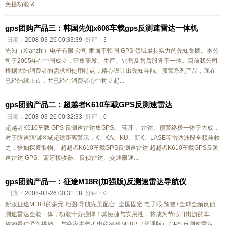
免提功能 &...
gps团购产品三：韩国先知x606车载gps反测速雷达一体机
日期：
2008-03-26 00:33:39
好评：
3
先知（Xianzhi）电子有限 公司 隶属于韩国 GPS 领域最具实力的先知集团。本公
司于2005年在中国成立，它集研发、生产、销售及售后服务于一体。目前我公司
根据大陆消费者的需求和使用特点，精心设计出先知导航、预警系列产品，现在
已经陆续上市，并已经在消费者心中树立起...
gps团购产品二：超越者K610车载GPS反测速雷达
日期：
2008-03-26 00:32:33
好评：
0
超越者K610车载 GPS 反测速雷达集GPS、 蓝牙 、雷达、预警终极一体于大成，
对于限速限制区域超远距离警示，K、KA、KU、新K、LASE等雷达波段全频兼收
之，恰如探囊取物。 超越者K610车载GPS反测速雷达 超越者K610车载GPS反测
速雷达 GPS、蓝牙接收器、反侦雷达、交通限速...
gps团购产品一：征途M18R(加强版)反测速雷达导航仪
日期：
2008-03-26 00:31:18
好评：
0
新版征途M18R的多元 地图 导航完美配合+全国固定 电子眼 预警+全球全频反侦
测速雷达全能一体，功能十分强悍！其便捷与实用性，将成为节假日出游的车一
族的最佳爱车搭档。 与商家去年推出的征途M18R（普通版） GPS 反测速雷达