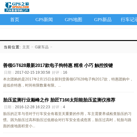
首页
GPS新闻
GPS地图
GPS新品
行车记
当前位置:
主页
>
G家车品
>
善领GT628最新2017款电子狗特惠 精准 小巧 触控按键
日期：
2017-02-15 19:30:58
好评：
16
本次团购的是2017年2月15日全新到货善领GT628电子狗2017款，特惠团购中，
超低价特惠，时间有限数量有限。...
胎压监测行业巅峰之作 胎匠T166太阳能胎压监测仪推荐
日期：
2016-12-28 16:22:23
好评：
4
胎压的正常与否对于行车安全有着至关重要的作用，车主需要养成检查胎压的习
惯。因为胎压过高和胎压过低都会对行车安全造成危害，胎压过高时，轮胎与路
面的接地面积变小...