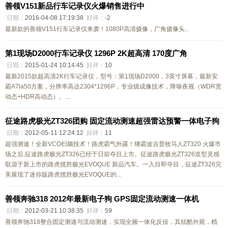
善领V151新品行车记录仪火爆销售进行中
日期：
2016-04-08 17:19:38
好评：
-2
最新款的善领V151行车记录仪来袭！1080P高清摄像，广角摄像头...
第1现场D2000行车记录仪 1296P 2K超高清 170度广角
日期：
2015-01-24 10:14:45
好评：
10
最新2015款超高清2K行车记录仪，型号：第1现场D2000，3英寸屏幕，最新安
霸A7la50方案，分辨率高达2304*1296P，专业级成像技术，降噪夜视（WDR宽
动态+HDR高动态）。...
征途路虎极光ZT326团购 固定流动测速超强雷达预警一体电子狗
日期：
2012-05-11 12:24:12
好评：
11
超强测速！全新VCO扫频技术！路虎霸气外露！继霸途吉普牧马人ZT320 火爆市
场之后,征途路虎极光ZT326已经于日前夺目上市。征途路虎极光ZT326造型灵感
取源于新上市的路虎揽胜极光EVOQUE 新品汽车。一入目即夺目，征途ZT326完
美展现了迷你版路虎揽胜极光EVOQUE的...
善领奔驰318 2012年最新电子狗 GPS固定流动测速一体机
日期：
2012-03-21 10:38:35
好评：
59
善领奔驰318整合固定测速与流动测速，实现全频一体化反侦，其炫酷外观，精