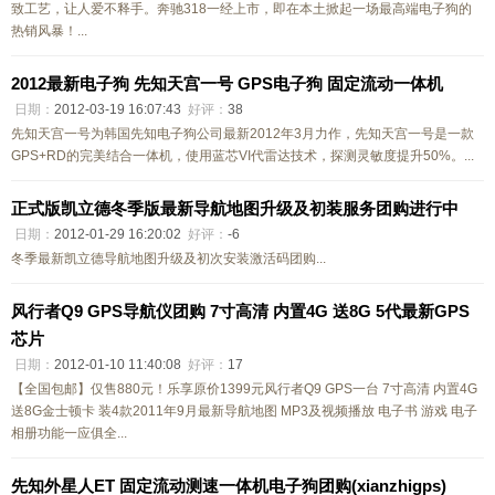
致工艺，让人爱不释手。奔驰318一经上市，即在本土掀起一场最高端电子狗的
热销风暴！...
2012最新电子狗 先知天宫一号 GPS电子狗 固定流动一体机
日期：
2012-03-19 16:07:43
好评：
38
先知天宫一号为韩国先知电子狗公司最新2012年3月力作，先知天宫一号是一款
GPS+RD的完美结合一体机，使用蓝芯VI代雷达技术，探测灵敏度提升50%。...
正式版凯立德冬季版最新导航地图升级及初装服务团购进行中
日期：
2012-01-29 16:20:02
好评：
-6
冬季最新凯立德导航地图升级及初次安装激活码团购...
风行者Q9 GPS导航仪团购 7寸高清 内置4G 送8G 5代最新GPS
芯片
日期：
2012-01-10 11:40:08
好评：
17
【全国包邮】仅售880元！乐享原价1399元风行者Q9 GPS一台 7寸高清 内置4G
送8G金士顿卡 装4款2011年9月最新导航地图 MP3及视频播放 电子书 游戏 电子
相册功能一应俱全...
先知外星人ET 固定流动测速一体机电子狗团购(xianzhigps)