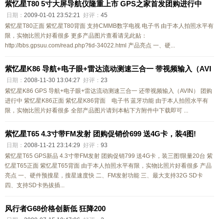
紫忆星T80 5寸大屏导航仪隆重上市 GPS之家首发团购进行中
日期：
2009-01-01 23:52:21
好评：
45
紫忆星T80正面 紫忆星T80背面 支持CMMB数字电视 电子书 由于本人拍照水平有
限，实物比照片好看很多 更多产品图片查看请见此贴：
http://bbs.gpsuu.com/read.php?tid-34022.html 产品亮点 一、硬...
紫忆星K86 导航+电子眼+雷达流动测速三合一 带视频输入（AVI
日期：
2008-11-30 13:04:27
好评：
23
紫忆星K86 GPS 导航+电子眼+雷达流动测速三合一 还带视频输入（AVIN） 团购
进行中 紫忆星K86正面 紫忆星K86背面 电子书 蓝牙功能 由于本人拍照水平有
限，实物比照片好看很多 全部产品图片请到本帖下方附件中下载即可 ...
紫忆星T65 4.3寸带FM发射 团购促销价699 送4G卡，装4图!
日期：
2008-11-21 23:14:29
好评：
93
紫忆星T65 GPS新品 4.3寸带FM发射 团购促销799 送4G卡，装三图!限量20台 紫
忆星T65正面 紫忆星T65背面 由于本人拍照水平有限，实物比照片好看很多 产品
亮点 一、硬件预搜星，搜星速度快 二、FM发射功能 三、最大支持32G SD卡
四、支持SD卡热拔插...
风行者G68价格创新低 狂降200