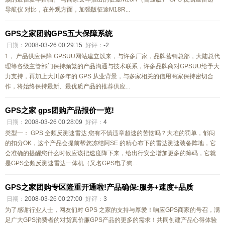
导航仪 对比，在外观方面，加强版征途M18R...
GPS之家团购GPS五大保障系统
日期：
2008-03-26 00:29:15
好评：
-2
1， 产品供应保障 GPSUU网站建立以来，与许多厂家，品牌营销总部，大陆总代
理等各级主管部门保持频繁的产品沟通与技术联系，许多品牌商对GPSUU给予大
力支持，再加上大川多年的 GPS 从业背景，与多家相关的信用商家保持密切合
作，将始终保持最新、最优质产品的推荐供应...
GPS之家 gps团购产品报价一览!
日期：
2008-03-26 00:28:09
好评：
4
类型一： GPS 全频反测速雷达 您有不慎违章超速的苦恼吗？大堆的罚单，郁闷
的扣分OK，这个产品会提前帮您冻结阿SE 的精心布下的雷达测速装备阵地，它
会准确的提醒您什么时候应该把速度降下来，给出行安全增加更多的筹码，它就
是GPS全频反测速雷达一体机（又名GPS电子狗...
GPS之家团购专区隆重开通啦!产品确保:服务+速度+品质
日期：
2008-03-26 00:27:00
好评：
3
为了感谢行业人士，网友们对 GPS 之家的支持与厚爱！响应GPS商家的号召，满
足广大GPS消费者的对货真价廉GPS产品的更多的需求！共同创建产品心得体验