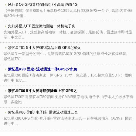
风行者Q9 GPS导航仪团购 7寸高清 内置4G
【全国包邮】仅售880元！乐享原价1399元风行者Q9 GPS一台 7寸高清 内置4G
送8G金士顿...
先知外星人ET 固定流动测速一体机电子狗
先知外星人ET，炫酷超高感袖珍一体机，变频探测，尾部反侦，雷达频率即时显
示，中文语...
紫忆星T81 5寸大屏GPS新品上市 GPS之家火
紫忆星又一新型号的诞生，见证着紫忆星在 GPS 领域的快速成长及辉煌成就。
紫忆星T81...
紫忆星K90 固定+流动测速一体GPS(5寸,免
紫忆星K90 固定+流动测速一体 GPS （5寸，免安装，16G超大容量SD卡）团购
进行中 紫忆...
紫忆星T80 5寸大屏导航仪隆重上市 GPS之
紫忆星T80正面 紫忆星T80背面 支持CMMB数字电视 电子书 由于本人拍照水平有
限，实物比...
紫忆星K86 导航+电子眼+雷达流动测速三合
紫忆星K86 GPS 导航+电子眼+雷达流动测速三合一 还带视频输入（AVIN） 团购
进行中 ...