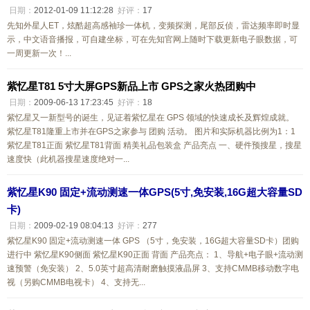
日期：
2012-01-09 11:12:28
好评：
17
先知外星人ET，炫酷超高感袖珍一体机，变频探测，尾部反侦，雷达频率即时显
示，中文语音播报，可自建坐标，可在先知官网上随时下载更新电子眼数据，可
一周更新一次！...
紫忆星T81 5寸大屏GPS新品上市 GPS之家火热团购中
日期：
2009-06-13 17:23:45
好评：
18
紫忆星又一新型号的诞生，见证着紫忆星在 GPS 领域的快速成长及辉煌成就。
紫忆星T81隆重上市并在GPS之家参与 团购 活动。 图片和实际机器比例为1：1
紫忆星T81正面 紫忆星T81背面 精美礼品包装盒 产品亮点 一、硬件预搜星，搜星
速度快（此机器搜星速度绝对一...
紫忆星K90 固定+流动测速一体GPS(5寸,免安装,16G超大容量SD
卡)
日期：
2009-02-19 08:04:13
好评：
277
紫忆星K90 固定+流动测速一体 GPS （5寸，免安装，16G超大容量SD卡）团购
进行中 紫忆星K90侧面 紫忆星K90正面 背面 产品亮点： 1、导航+电子眼+流动测
速预警（免安装） 2、5.0英寸超高清耐磨触摸液晶屏 3、支持CMMB移动数字电
视（另购CMMB电视卡） 4、支持无...