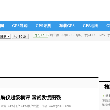
新闻
GPS导购
GPS评测
车载GPS
GPS地图
G
凯立德
车载GPS
导航
手持GPS
GPS
厂商
手持GPS
GPS学院
征服者电子狗
凯立德
先
路书
产品报价
推
S导航仪超级横评 国货发愤图强
纽
车载
消费者
来源:
GPS门户-GPS用户联盟
作者:
www.gpsuu.com