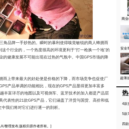
商业
三角品牌一手炒热的。瞬时的暴利使得嗅觉敏锐的商人蜂拥而
安全
到这个行业的，一个热度很高的环境更利于“打一枪换一个地”的
业的健康发展不可能出现在过热的气氛中。中国GPS市场的降
超薄迷
而上带来最大的好处便是价格的下降，而市场竞争也促使厂
GPS产品单调的功能相比，现在的GPS产品显得更加丰富多
热
越来越丰富详尽的地图以及可视倒车、蓝牙技术的加入都是产品层
具代表性的21款GPS产品，它们涵盖了洋货与国货、高价和低
4款
在下文中我们将对它们进行逐一的剖析。
5款
四款
PSUU整理发布,版权归原作者所有。]