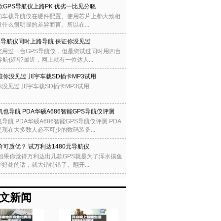
款GPS导航仪上路PK 优劣一比见分晓
的车载导航仪在硬件配置、使用芯片上都大致相
什么很明显的差异而言。所以在...
个导航仪同时上路导航 保证你没见过
您用过一台GPS导航仪，但是您试过同时用四台
导航仪吗?最近，网上就有一位达人...
准你没见过 川宇车载SD插卡MP3试用
没见过 川宇车载SD插卡MP3试用...
机也导航 PDA华硕A686智能GPS导航仪评测
导航 PDA华硕A686智能GPS导航仪评测 PDA
是现在大多数人必不可少的数码装备...
价可质优？ 试万利达1480元导航仪
 如果你觉得万利达出几款GPS就是为了浑水摸鱼
好处的话，就大错特错了。翻开...
文新闻