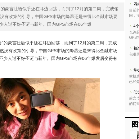
四
台的豪言壮语似乎还在耳边回荡，而到了12月的第二周，完成销
目前
同，没
然没有政策的引导，中国GPS市场的降温还是来得比金融市场要
少人过不好圣诞与新年。国内GPS市场在06年爆
4
也许
GPS
万台”的豪言壮语似乎还在耳边回荡，而到了12月的第二周，完成
包
虽然没有政策的引导，中国GPS市场的降温还是来得比金融市场
包准你
不少人过不好圣诞与新年。国内GPS市场在06年爆发后变得有
掌
掌机也
已经
低
前言
的捞些
图