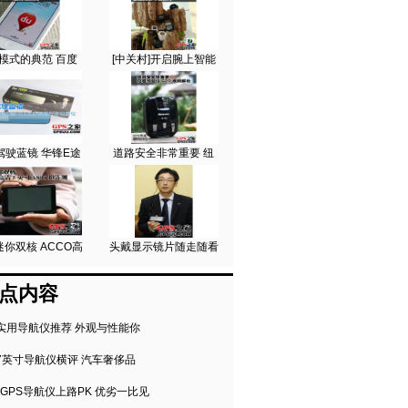
模式的典范 百度
[中关村]开启腕上智能
驾驶蓝镜 华锋E途
道路安全非常重要 纽
你双核 ACCO高
头戴显示镜片随走随看
点内容
实用导航仪推荐 外观与性能你
7英寸导航仪横评 汽车奢侈品
GPS导航仪上路PK 优劣一比见