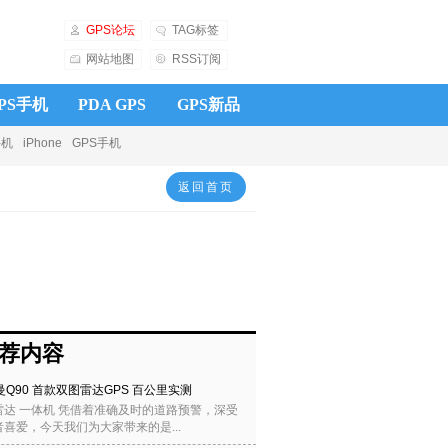
GPS论坛
TAG标签
网站地图
RSS订阅
PS手机
PDA GPS
GPS新品
手机
iPhone
GPS手机
知电子狗
导航仪
GPS电子狗
返回首页
荐内容
曼Q90 首款双图雷达GPS 百公里实测
雷达 一体机 凭借着准确及时的道路预警，深受
喜爱，今天我们为大家带来的是...