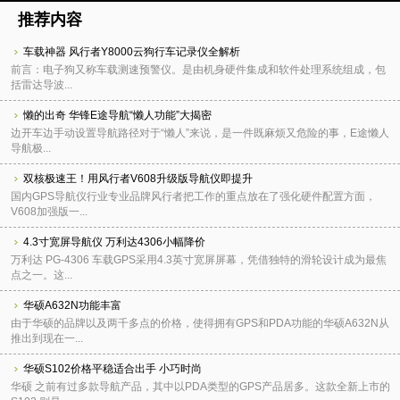
推荐内容
车载神器 风行者Y8000云狗行车记录仪全解析
前言：电子狗又称车载测速预警仪。是由机身硬件集成和软件处理系统组成，包
括雷达导波...
懒的出奇 华锋E途导航“懒人功能”大揭密
边开车边手动设置导航路径对于“懒人”来说，是一件既麻烦又危险的事，E途懒人
导航极...
双核极速王！用风行者V608升级版导航仪即提升
国内GPS导航仪行业专业品牌风行者把工作的重点放在了强化硬件配置方面，
V608加强版一...
4.3寸宽屏导航仪 万利达4306小幅降价
万利达 PG-4306 车载GPS采用4.3英寸宽屏屏幕，凭借独特的滑轮设计成为最焦
点之一。这...
华硕A632N功能丰富
由于华硕的品牌以及两千多点的价格，使得拥有GPS和PDA功能的华硕A632N从
推出到现在一...
华硕S102价格平稳适合出手 小巧时尚
华硕 之前有过多款导航产品，其中以PDA类型的GPS产品居多。这款全新上市的