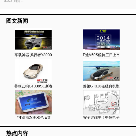
S102 则是...
图文新闻
车载神器 风行者Y8000
E途V50S亟待三日上市
善领云狗GT339SC新春
善领GT318钜经典机型
7寸高清双图双色 E导
安全过端午！中恒电子
热点内容