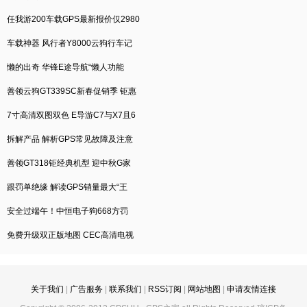
任我游200车载GPS最新报价仅2980
车载神器 风行者Y8000云狗行车记
懒的出奇 华锋E途导航“懒人功能
善领云狗GT339SC新春促销季 钜惠
7寸高清双图双色 E导游C7与X7且6
拆解产品 解析GPS常见故障及注意
善领GT318钜经典机型 迎中秋G家
跟罚单绝缘 解读GPS销量最大“王
安全过端午！中恒电子狗668方罚
免费升级双正版地图 CEC高清电视
关于我们
|
广告服务
|
联系我们
|
RSS订阅
|
网站地图
|
申请友情连接