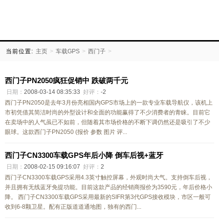
当前位置:
主页
>
车载GPS
>
西门子
>
西门子PN2050疯狂促销中 跌破两千元
日期：
2008-03-14 08:35:33
好评：
-2
西门子PN2050是去年3月份亮相国内GPS市场上的一款专业车载导航仪，该机上
市初凭借其简洁时尚的外型设计和全面的功能赢得了不少消费者的青睐。目前它
在卖场中的人气虽已不如前，但随着其市场价格的不断下调仍然还是吸引了不少
眼球。这款西门子PN2050 (报价 参数 图片 评...
西门子CN3300车载GPS年后小降 倒车后视+蓝牙
日期：
2008-02-15 09:16:07
好评：
2
西门子CN3300车载GPS采用4.3英寸触控屏幕，外观时尚大气。支持倒车后视，
并且拥有无线蓝牙免提功能。目前这款产品的经销商报价为3590元，年后价格小
降。 西门子CN3300车载GPS采用最新的SIFR第3代GPS接收模块，市区一般可
收到6-8颗卫星。配有正版道道通地图，独有的西门...