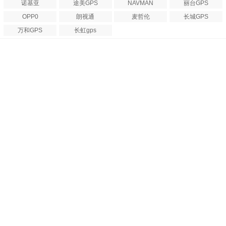
诺基亚
途美GPS
NAVMAN
丽台GPS
OPP0
朗视通
麦哲伦
长城GPS
万和GPS
长虹gps