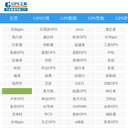
主页
GPS行情
GPS新闻
GPS导购
GPS
先知gps
任我游GPS
acco
紫忆星
风行者
威仕特
歌美GPS
京华gps
行影通
智航通
超越者
三星GPS
美格GPS
惠普GPS
易图GPS
中恒
征服者
光影
善领GPS
其他
联想
昂达GPS
旅行者
蓝晨
魅鼎
路腾
依路行
新航线
指挥官
艾娑
任E行
百酷GPS
奥可视
纽曼GPS
神行者
爱国者
卡米GPS
神达GPS
航天天合
万利达
索尼GPS
向导神
GARMIN
金和GPS
艾维特
RCG
新科GPS
城际通
乐驾gps
方正GPS
e路航
胜景GPS