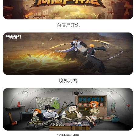
向僵尸开炮
境界刀鸣