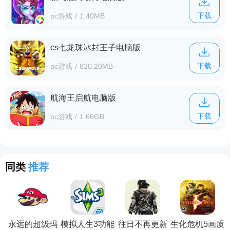
下载
pc游戏
/
1.40MB
cs七龙珠冰封王子电脑版
下载
pc游戏
/
820.20MB
航海王启航电脑版
下载
pc游戏
/
1.66GB
同类
推荐
永远的超级玛
模拟人生3功能
往日不再更新
生化危机5画质