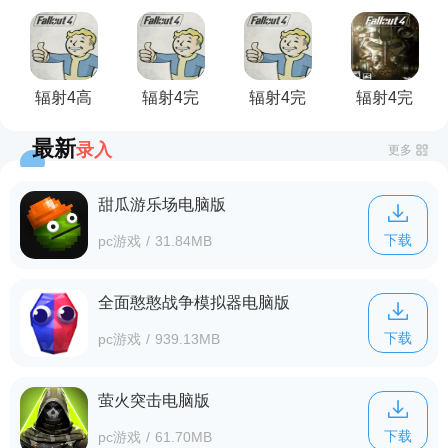
察武器包
剑冲锋枪
石大修豪
建家园避
MOD
MOD
华版mod
难所道路
mod
辐射4高
辐射4完
辐射4完
辐射4完
帧率物理
美存档补
成度
美终极存
最新
录入
修复补丁
丁
100%存
档补丁
更多
档
甜瓜游乐场电脑版
下载
pc游戏
/
31.84MB
全面憨憨战争模拟器电脑版
下载
pc游戏
/
939.13MB
萤火突击电脑版
下载
pc游戏
/
61.70MB