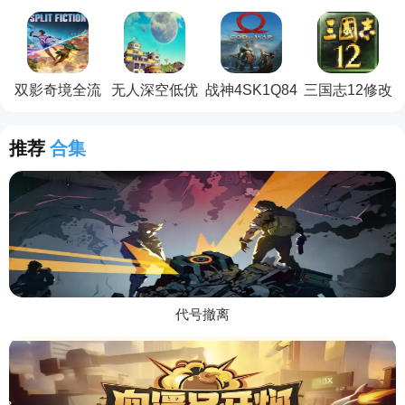
丽电脑版
性补丁
补丁
增强补丁
双影奇境全流
无人深空低优
战神4SK1Q84
三国志12修改
程通关存档
化补丁
电影级画质补
器
丁
推荐
合集
代号撤离