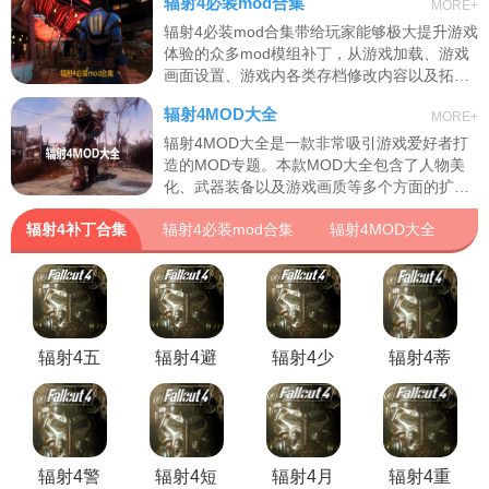
辐射4必装mod合集
MORE+
喜爱。感兴趣的玩家可以选择下载。
辐射4必装mod合集带给玩家能够极大提升游戏
体验的众多mod模组补丁，从游戏加载、游戏
画面设置、游戏内各类存档修改内容以及拓展
任务物品等等应有尽有，带给你最舒适的游戏
辐射4MOD大全
MORE+
体验，有需要的朋友欢迎下载
辐射4MOD大全是一款非常吸引游戏爱好者打
造的MOD专题。本款MOD大全包含了人物美
化、武器装备以及游戏画质等多个方面的扩展
内容，为玩家提供了丰富的游戏体验。感兴趣
辐射4补丁合集
辐射4必装mod合集
辐射4MOD大全
的玩家千万不要错过！
辐射4五
辐射4避
辐射4少
辐射4蒂
星级避难
难所地下
女前线2
法战斗语
所存档
室MOD
载体
音包
MOD
MOD
辐射4警
辐射4短
辐射4月
辐射4重