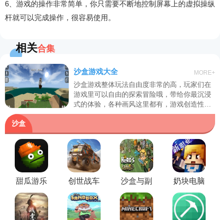
6、游戏的操作非常简单，你只需要不断地控制屏幕上的虚拟操纵
杆就可以完成操作，很容易使用。
相关
合集
沙盒游戏大全
MORE+
沙盒游戏整体玩法自由度非常的高，玩家们在
游戏里可以自由的探索冒险哦，带给你最沉浸
式的体验，各种画风这里都有，游戏创造性玩
法，高自由度，交互性强深受广大玩家们喜欢
沙盒
哦！
甜瓜游乐
创世战车
沙盒与副
奶块电脑
场电脑版
电脑版
本电脑版
版