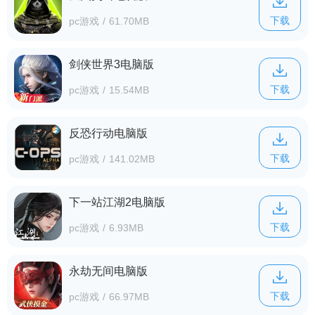
下载
pc游戏
/
61.70MB
剑侠世界3电脑版
下载
pc游戏
/
15.54MB
反恐行动电脑版
下载
pc游戏
/
141.02MB
下一站江湖2电脑版
下载
pc游戏
/
6.93MB
永劫无间电脑版
下载
pc游戏
/
66.97MB