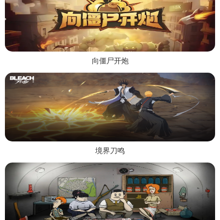
向僵尸开炮
境界刀鸣