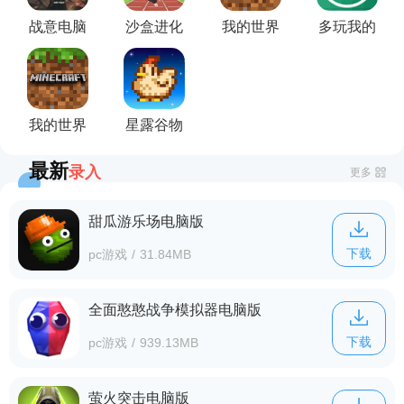
战意电脑
沙盒进化
我的世界
多玩我的
版
电脑版
pc版
世界盒子
官方版
我的世界
星露谷物
电脑版
语自带
最新
录入
MOD
更多
甜瓜游乐场电脑版
下载
pc游戏
/
31.84MB
全面憨憨战争模拟器电脑版
下载
pc游戏
/
939.13MB
萤火突击电脑版