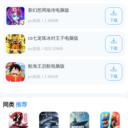
新幻想周瑜传电脑版
下载
pc游戏
/
1.40MB
cs七龙珠冰封王子电脑版
下载
pc游戏
/
820.20MB
航海王启航电脑版
下载
pc游戏
/
1.66GB
同类
推荐