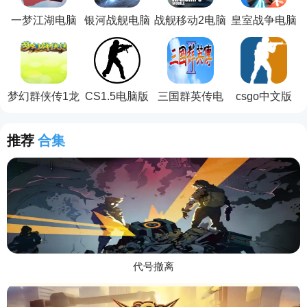
一梦江湖电脑
银河战舰电脑
战舰移动2电脑
皇室战争电脑
版
版
版
版
梦幻群侠传1龙
CS1.5电脑版
三国群英传电
csgo中文版
在天涯电脑版
脑版
推荐
合集
代号撤离