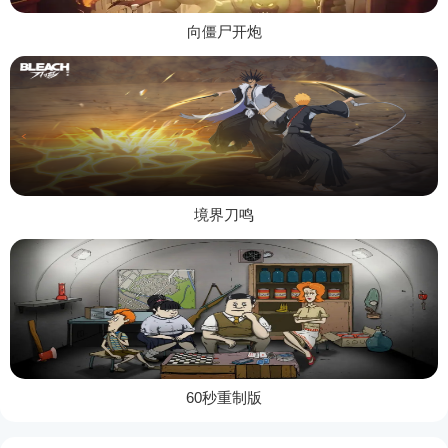
向僵尸开炮
境界刀鸣
60秒重制版