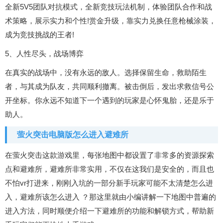
全新5V5团队对抗模式，全新竞技玩法机制，体验团队合作和战
术策略，展示实力和个性!赏金升级，靠实力兑换任意枪械涂装，
成为竞技挑战的王者!
5、人性尽头，战场博弈
在真实的战场中，没有永远的敌人。选择保留生命，救助陌生
者，与其成为队友，共同顺利撤离。被击倒后，发出求救信号公
开坐标。你永远不知道下一个遇到的玩家是心怀鬼胎，还是乐于
助人。
萤火突击电脑版怎么进入避难所
在萤火突击这款游戏里，每张地图中都设置了非常多的资源探索
点和避难所，避难所非常实用，不仅在这我们是安全的，而且也
不怕vr打进来，刚刚入坑的一部分新手玩家可能不太清楚怎么进
入，避难所该怎么进入 ？那这里就由小编讲解一下地图中普遍的
进入方法，同时顺便介绍一下避难所的功能和解锁方式，帮助新