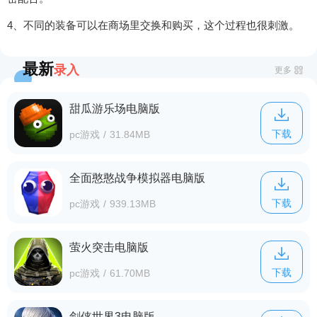
4、不同的装备可以在商场里交换和购买，这个过程也很刺激。
最新
录入
更多
甜瓜游乐场电脑版
下载
pc游戏
/
31.84MB
全面憨憨战争模拟器电脑版
下载
pc游戏
/
939.13MB
萤火突击电脑版
下载
pc游戏
/
61.70MB
剑侠世界3电脑版