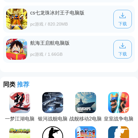
cs七龙珠冰封王子电脑版
下载
pc游戏
/
820.20MB
航海王启航电脑版
下载
pc游戏
/
1.66GB
同类
推荐
一梦江湖电脑
银河战舰电脑
战舰移动2电脑
皇室战争电脑
版
版
版
版