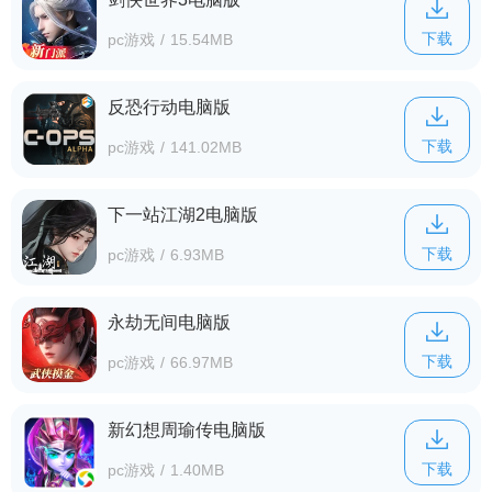
下载
pc游戏
/
15.54MB
反恐行动电脑版
下载
pc游戏
/
141.02MB
下一站江湖2电脑版
下载
pc游戏
/
6.93MB
永劫无间电脑版
下载
pc游戏
/
66.97MB
新幻想周瑜传电脑版
下载
pc游戏
/
1.40MB