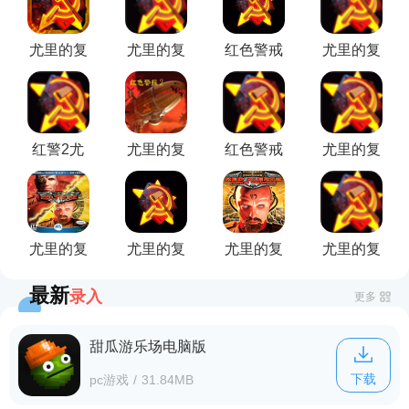
尤里的复
尤里的复
红色警戒
尤里的复
仇地图逐
仇地图魔
2尤里的
仇菊花地
鹿中原
鬼大道
复仇地图
图
温带大陆
红警2尤
尤里的复
红色警戒
尤里的复
里的复仇
仇巨型城
2尤里的
仇地图南
唯一出路
市地图包
复仇古丁
极大陆
地图
岭任务包
尤里的复
尤里的复
尤里的复
尤里的复
仇地图绝
仇地图欧
仇地图包
仇高地生
最新
录入
对防御
洲战役
存地图
更多
甜瓜游乐场电脑版
下载
pc游戏
/
31.84MB