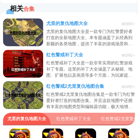
相关
合集
尤里的复仇地图大全
MORE+
尤里的复仇地图大全是一款专门为红警爱好者
打造的全新地图大全。本专题涵盖了从经典到
新颖的各类地图，提供了丰富的游戏场景和体
验。这里不同的地图为玩家提供了多样化的游
红色警戒补丁大全
MORE+
戏体验。感兴趣的玩家千万不要错过！
红色警戒补丁大全是一款非常实用的红警游戏
补丁专题。这里的补丁大全涵盖了从秘籍、地
图、扩展包以及画质等多个方面，为玩家提供
了丰富的游戏内容和优化体验。感兴趣的玩家
红色警戒2尤里复仇地图合集
MORE+
千万不要错过！
红色警戒2尤里复仇地图合集是一款专门为红警
爱好者打造的地图合集。并且这款地图中还拥
有丰富的地图类型和编辑器功能，极大地增强
了游戏的策略性和可玩性。对于喜欢即时战略
尤里的复仇地图大全
红色警戒补丁大全
红色警戒2尤里复
游戏的玩家来说，这些地图合集无疑是一种宝
贵的资源。