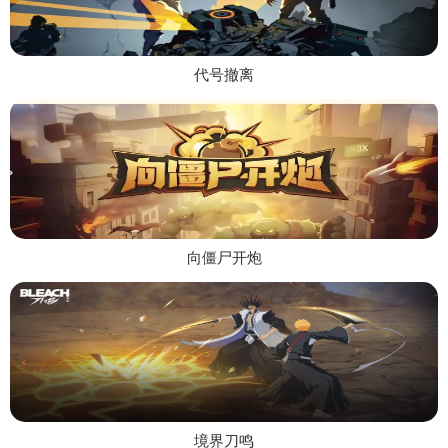
代号撤离
向僵尸开炮
境界刀鸣