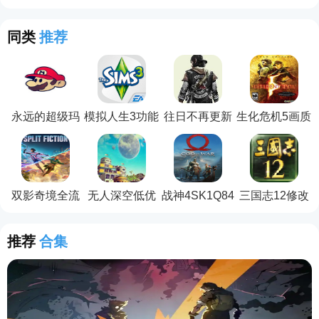
同类
推荐
永远的超级玛
模拟人生3功能
往日不再更新
生化危机5画质
丽电脑版
性补丁
补丁
增强补丁
双影奇境全流
无人深空低优
战神4SK1Q84
三国志12修改
程通关存档
化补丁
电影级画质补
器
丁
推荐
合集