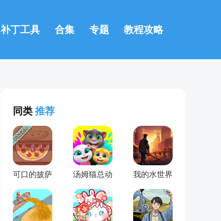
补丁工具
合集
专题
教程攻略
同类
推荐
可口的披萨
汤姆猫总动
我的水世界
美味的披萨
员
求生