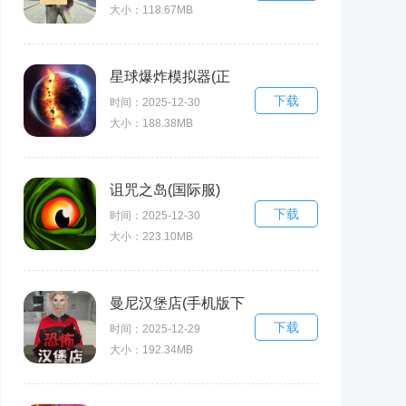
大小：118.67MB
Simulator Homeless
Games)
星球爆炸模拟器(正
下载
版)
时间：2025-12-30
大小：188.38MB
诅咒之岛(国际服)
下载
时间：2025-12-30
大小：223.10MB
曼尼汉堡店(手机版下
下载
载)
时间：2025-12-29
大小：192.34MB