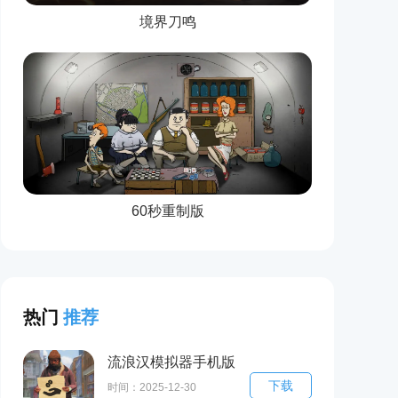
境界刀鸣
60秒重制版
热门
推荐
流浪汉模拟器手机版
下载
下载(Tramp
时间：2025-12-30