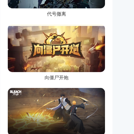
代号撤离
向僵尸开炮