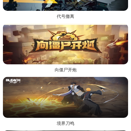
代号撤离
向僵尸开炮
境界刀鸣