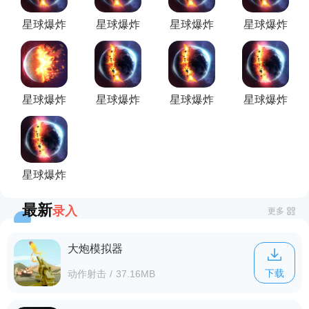
星球爆炸
星球爆炸
星球爆炸
星球爆炸
模拟器
模拟器
模拟器
模拟器最
(正版)
(最新版
(2D内置
新版
破解版)
功能菜单
(Solar
版)
Smash)
星球爆炸
星球爆炸
星球爆炸
星球爆炸
模拟器
模拟器
模拟器
模拟器
2D(Solar
(全解锁
(破解版)
Smash
版)
2D)
星球爆炸
模拟器
最新
录入
(2025全
更多
解锁版)
大炮模拟器
下载
动作射击
/
37.16MB