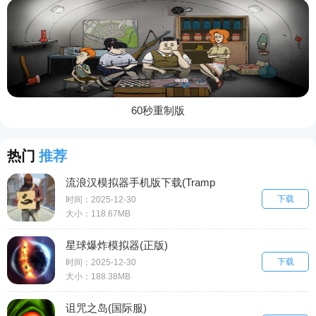
60秒重制版
热门
推荐
流浪汉模拟器手机版下载(Tramp
下载
Simulator Homeless Games)
时间：2025-12-30
大小：118.67MB
星球爆炸模拟器(正版)
下载
时间：2025-12-30
大小：188.38MB
诅咒之岛(国际服)