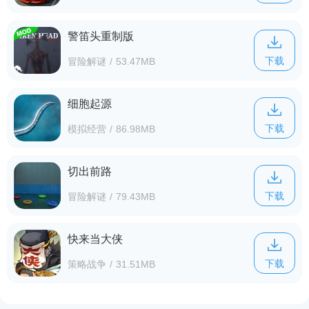
警笛头重制版
下载
冒险解谜
/
53.47MB
细胞起源
下载
模拟经营
/
86.98MB
切出前路
下载
冒险解谜
/
79.43MB
快来当大侠
下载
策略战争
/
31.51MB