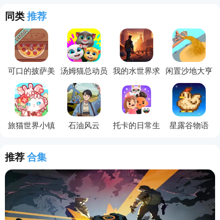
同类
推荐
可口的披萨美
汤姆猫总动员
我的水世界求
闲置沙地大亨
味的披萨
生
旅猫世界小镇
石油风云
托卡的日常生
星露谷物语
生活
活3D
(Stardew
Valley)
推荐
合集