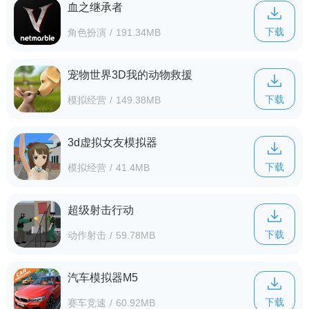
血之继承者
下载
角色扮演
/
191.34MB
宠物世界3D我的动物救援
下载
模拟经营
/
149.38MB
3d虚拟女友模拟器
下载
模拟经营
/
41.4MB
超级射击行动
下载
动作射击
/
59.78MB
汽车模拟器M5
下载
赛车竞速
/
60.92MB