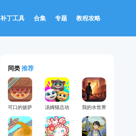
补丁工具
合集
专题
教程攻略
同类
推荐
可口的披萨
汤姆猫总动
我的水世界
美味的披萨
员
求生