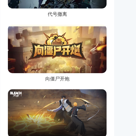
代号撤离
向僵尸开炮