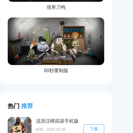
境界刀鸣
60秒重制版
热门
推荐
流浪汉模拟器手机版
下载
下载(Tramp
时间：2025-12-30