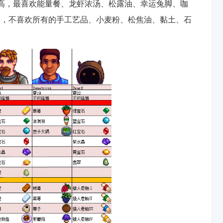
高，最喜欢能量餐、龙虾浓汤、松露油、幸运兔脚、咖
果，不喜欢所有的手工艺品、小麦粉、松焦油、黏土、石