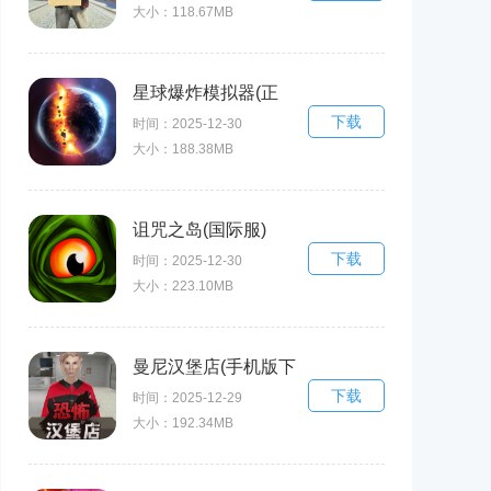
大小：118.67MB
Simulator Homeless
Games)
星球爆炸模拟器(正
下载
版)
时间：2025-12-30
大小：188.38MB
诅咒之岛(国际服)
下载
时间：2025-12-30
大小：223.10MB
曼尼汉堡店(手机版下
下载
载)
时间：2025-12-29
大小：192.34MB