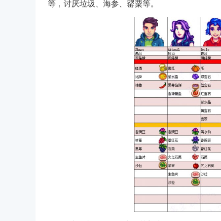
等，讨厌垃圾、海参、罂粟等。