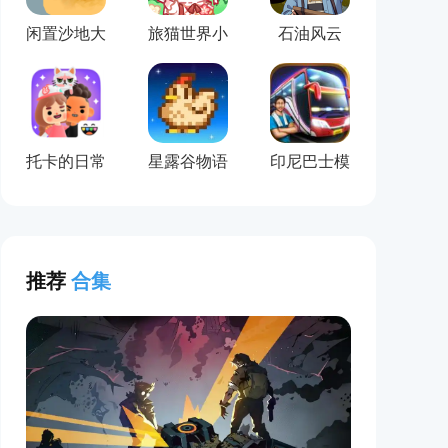
闲置沙地大
旅猫世界小
石油风云
亨
镇生活
托卡的日常
星露谷物语
印尼巴士模
生活3D
(Stardew
拟器
Valley)
推荐
合集