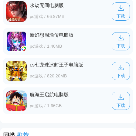
永劫无间电脑版
下载
pc游戏
/
66.97MB
新幻想周瑜传电脑版
下载
pc游戏
/
1.40MB
cs七龙珠冰封王子电脑版
下载
pc游戏
/
820.20MB
航海王启航电脑版
下载
pc游戏
/
1.66GB
同类
推荐