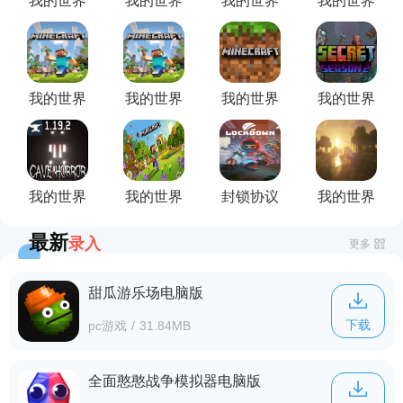
我的世界
我的世界
我的世界
我的世界
现代空岛
全物品仓
寻找失踪
马载末影
3整合包
库存档
的桶哥地
箱MOD
图
我的世界
我的世界
我的世界
我的世界
我的传奇
工业模组
龙之进化
四季秘境
整合包
MOD
2模组
我的世界
我的世界
封锁协议
我的世界
恐怖洞穴
上帝之拳
我的世界
BSLShaders
最新
录入
整合包
MOD
MOD
光影包
更多
甜瓜游乐场电脑版
下载
pc游戏
/
31.84MB
全面憨憨战争模拟器电脑版