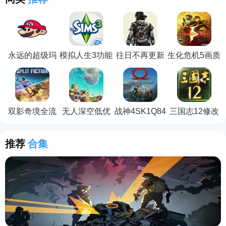
永远的超级玛
模拟人生3功能
往日不再更新
生化危机5画质
丽电脑版
性补丁
补丁
增强补丁
双影奇境全流
无人深空低优
战神4SK1Q84
三国志12修改
程通关存档
化补丁
电影级画质补
器
丁
推荐
合集