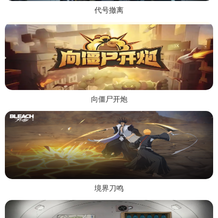
代号撤离
向僵尸开炮
境界刀鸣