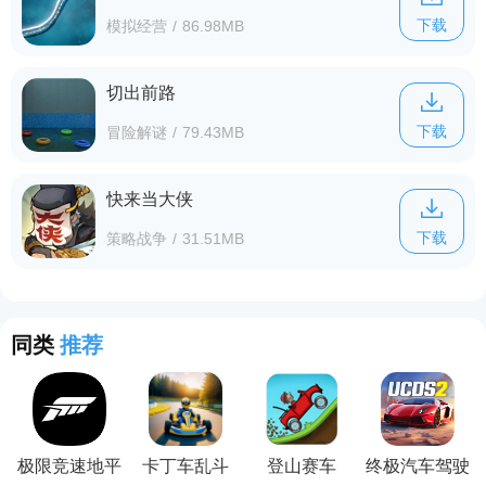
下载
模拟经营
/
86.98MB
切出前路
下载
冒险解谜
/
79.43MB
快来当大侠
下载
策略战争
/
31.51MB
同类
推荐
极限竞速地平
卡丁车乱斗
登山赛车
终极汽车驾驶