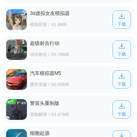
3d虚拟女友模拟器
下载
模拟经营
/
41.4MB
超级射击行动
下载
动作射击
/
59.78MB
汽车模拟器M5
下载
赛车竞速
/
60.92MB
警笛头重制版
下载
冒险解谜
/
53.47MB
细胞起源