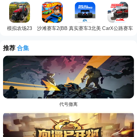
线5
模拟器
2(UCDS 2)
模拟农场23
沙滩赛车2(BB
真实赛车3北美
CarX公路赛车
Racing 2)
服(Real
Racing 3)
推荐
合集
代号撤离