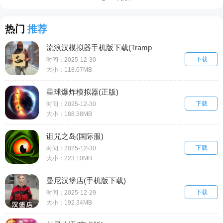
热门
推荐
流浪汉模拟器手机版下载(Tramp
下载
Simulator Homeless Games)
时间：2025-12-30
大小：118.67MB
星球爆炸模拟器(正版)
下载
时间：2025-12-30
大小：188.38MB
诅咒之岛(国际服)
下载
时间：2025-12-30
大小：223.10MB
曼尼汉堡店(手机版下载)
下载
时间：2025-12-29
大小：192.34MB