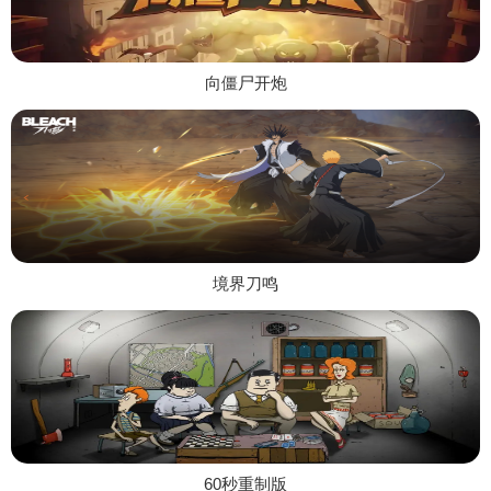
向僵尸开炮
境界刀鸣
60秒重制版