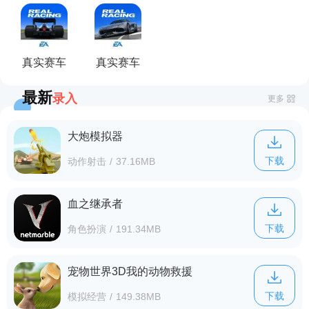
3北美服
3(最新版)
3(国际版)
3(官网正
(Real
版下载)
Racing
3)
真实赛车
真实赛车
3(破解版
3
最新
录入
下载)
更多
大炮模拟器
下载
动作射击
/
37.16MB
血之继承者
下载
角色扮演
/
191.34MB
宠物世界3D我的动物救援
下载
模拟经营
/
149.38MB