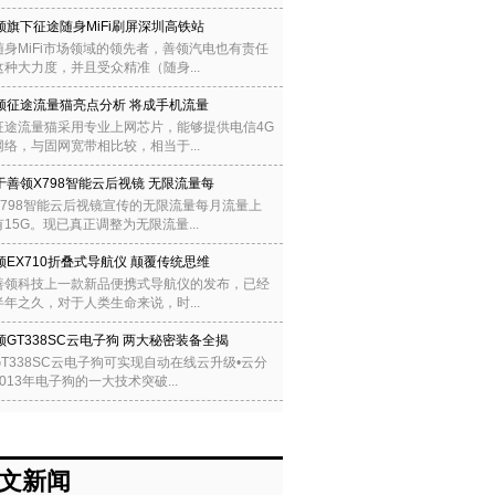
领旗下征途随身MiFi刷屏深圳高铁站
随身MiFi市场领域的领先者，善领汽电也有责任
种大力度，并且受众精准（随身...
领征途流量猫亮点分析 将成手机流量
征途流量猫采用专业上网芯片，能够提供电信4G
络，与固网宽带相比较，相当于...
于善领X798智能云后视镜 无限流量每
X798智能云后视镜宣传的无限流量每月流量上
15G。现已真正调整为无限流量...
领EX710折叠式导航仪 颠覆传统思维
善领科技上一款新品便携式导航仪的发布，已经
年之久，对于人类生命来说，时...
领GT338SC云电子狗 两大秘密装备全揭
T338SC云电子狗可实现自动在线云升级•云分
013年电子狗的一大技术突破...
文新闻