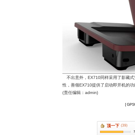
EX710
不出意外，
同样采用了影藏式
EX710
性，善领
提供了启动即开机的功
(责任编辑：admin)
[ G
顶一下
(39)