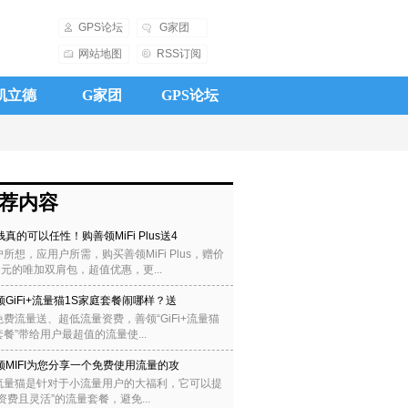
GPS论坛
G家团
网站地图
RSS订阅
凯立德
G家团
GPS论坛
荐内容
钱真的可以任性！购善领MiFi Plus送4
所想，应用户所需，购买善领MiFi Plus，赠价
9元的唯加双肩包，超值优惠，更...
领GiFi+流量猫1S家庭套餐闹哪样？送
费流量送、超低流量资费，善领“GiFi+流量猫
餐”带给用户最超值的流量使...
领MIFI为您分享一个免费使用流量的攻
流量猫是针对于小流量用户的大福利，它可以提
资费且灵活”的流量套餐，避免...