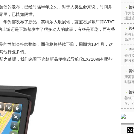
航仪的发布，已经时隔半年之久，对于人类生命来说，时间并
善
作为
界里，已恍如隔世。
通过这
GTAT
华为都发布了新品，英特尔入股展讯，蓝宝石屏幕厂商
善
的上游还是下游都发生了很多动人的故事，有些是喜剧，而有些
善领
高速网
18
的性能会持续翻倍，而价格将持续下降，周期为
个月，这
关
其他行业多倍。
善领
EX710
新之处呢，我们来看下这款新品便携式导航仪
都有哪些
限只有
善
距离
时隔半
善
善领G
享。2
图