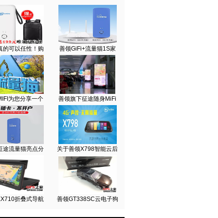
真的可以任性！购
善领GiFi+流量猫1S家
IFI为您分享一个
善领旗下征途随身MiFi
征途流量猫亮点分
关于善领X798智能云后
X710折叠式导航
善领GT338SC云电子狗