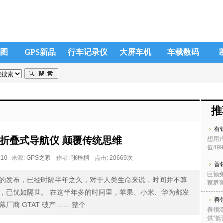
地图
GPS新品
行车记录仪
大屏车机
车载数码
推
有
10折叠式导航仪 颠覆传统思维
想用户
值49
:10
来源:
GPS之家
作者:
张梓桐
点击:
20669次
善
巨额免
的发布，已经时隔半年之久，对于人类生命来说，时间并不算
家庭套
，已恍如隔世。 在这半年多的时间里，苹果、小米、华为都发
善
TAT 破产 ...... 整个
善领
供“低