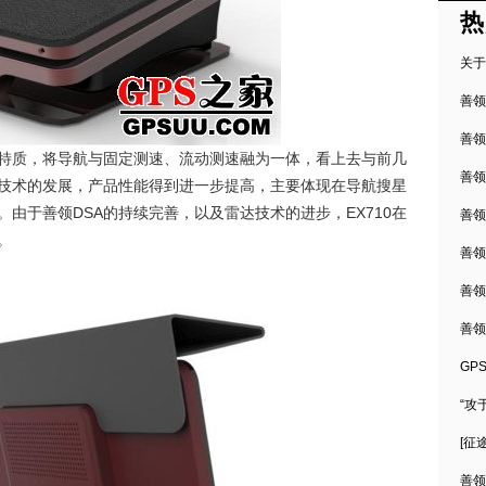
热
关于
善领
善领
特质，将导航与固定测速、流动测速融为一体，看上去与前几
善领
技术的发展，产品性能得到进一步提高，主要体现在导航搜星
DSA
EX710
。由于善领
的持续完善，以及雷达技术的进步，
在
善领
。
善领
善领
善领
GP
“攻
[征
善领