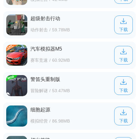
超级射击行动
下载
动作射击
/
59.78MB
汽车模拟器M5
下载
赛车竞速
/
60.92MB
警笛头重制版
下载
冒险解谜
/
53.47MB
细胞起源
下载
模拟经营
/
86.98MB