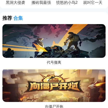
黑洞大侵袭
搬砖我最强
愤怒的小鸟2
就叫它一天
(StackColors)
推荐
合集
代号撤离
向僵尸开炮