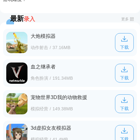
最新
录入
更多
大炮模拟器
下载
动作射击
/
37.16MB
血之继承者
下载
角色扮演
/
191.34MB
宠物世界3D我的动物救援
下载
模拟经营
/
149.38MB
3d虚拟女友模拟器
下载
模拟经营
/
41.4MB