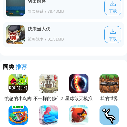
切出前路
下载
冒险解谜
/
79.43MB
快来当大侠
下载
策略战争
/
31.51MB
同类
推荐
愤怒的小鸟肉
不一样的修仙2
星球毁灭模拟
我的世界
鸽版
器(Solar
(AngryBirds
Smash)
rougelike)