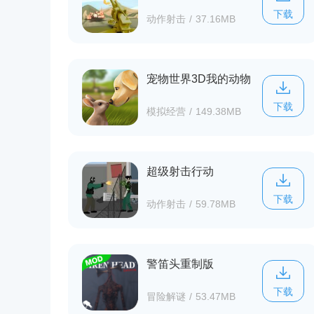
下载
动作射击
/
37.16MB
宠物世界3D我的动物
救援
下载
模拟经营
/
149.38MB
超级射击行动
下载
动作射击
/
59.78MB
警笛头重制版
下载
冒险解谜
/
53.47MB