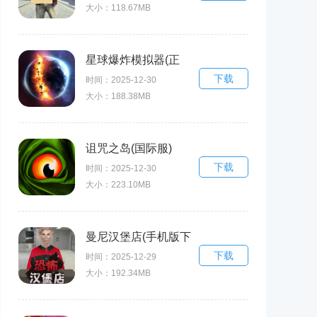
大小：118.67MB
Simulator Homeless
Games)
星球爆炸模拟器(正
下载
版)
时间：2025-12-30
大小：188.38MB
诅咒之岛(国际服)
下载
时间：2025-12-30
大小：223.10MB
曼尼汉堡店(手机版下
下载
载)
时间：2025-12-29
大小：192.34MB