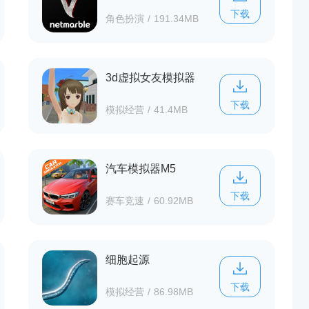
下载
角色扮演
/
191.34MB
3d虚拟女友模拟器
下载
模拟经营
/
41.4MB
汽车模拟器M5
下载
赛车竞速
/
60.92MB
细胞起源
下载
模拟经营
/
86.98MB