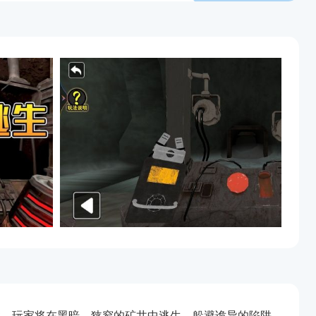
戏，玩家将在黑暗、狭窄的矿井中逃生，躲避诡异的陷阱