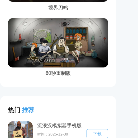
境界刀鸣
60秒重制版
热门
推荐
流浪汉模拟器手机版
下载
下载(Tramp
时间：2025-12-30