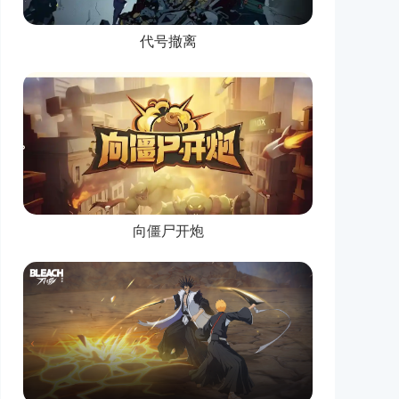
代号撤离
向僵尸开炮