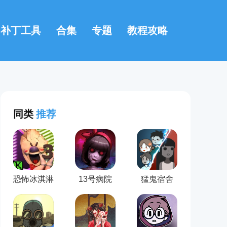
补丁工具
合集
专题
教程攻略
同类
推荐
恐怖冰淇淋
13号病院
猛鬼宿舍
3(Ice
Scream 3)