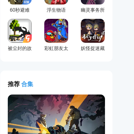
60秒避难
浮生物语
幽灵事务所
所
被尘封的故
彩虹朋友太
妖怪捉迷藏
事(官方版)
空杀中文版
(手机版)
(Melon
Rainbow
Friend)
推荐
合集