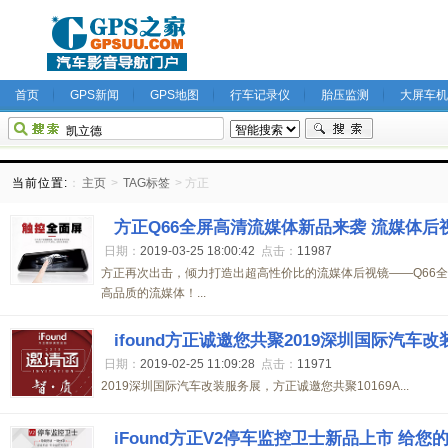
首页
GPS新闻
GPS地图
行车记录仪
胎压监测
大屏车机
当前位置:
：
主页
>
TAG标签
> 方正
方正Q66全屏高清流媒体新品来袭 流媒体后
日期：
2019-03-25 18:00:42
点击：
11987
方正再次出击，倾力打造出超高性价比的流媒体后视镜——Q66
高品质的流媒体！...
ifound方正诚邀您共聚2019深圳国际汽车
日期：
2019-02-25 11:09:28
点击：
11971
2019深圳国际汽车改装服务展，方正诚邀您共聚10169A...
iFound方正V2停车监控卫士新品上市 给