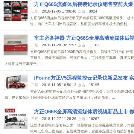
方正Q66S流媒体后视镜记录仪销售空前火爆
日期：
2018-12-05 17:08:46
点击：
8024
方正Q66S流媒体后视镜记录仪拥有前后双1080高清摄像头，
道，为广大车主消除后视盲区，从而安全行车带来极大的便利。...
车主必备神器 方正Q66S全屏高清流媒体后
日期：
2018-11-20 18:15:57
点击：
11162
方正Q66S拥有前后双1080P的高清摄像头，前镜头可以自由伸缩
置镜头，摄像画面清晰，可视广角大，可以覆盖五车道，真正实
大幅度提升行车安全。...
iFound方正V5远程监控云记录仪新品发布
日期：
2018-11-05 16:50:13
点击：
15195
方正V5远程监控云记录仪外壳使用航空铝合金，经过高精度CN
感，也更加耐用！同时镜头外观细节经过反复考量设计，硬朗简美。...
方正Q66S全屏高清流媒体后视镜新品上市 
日期：
2018-10-27 11:29:26
点击：
16267
流媒体后视镜的显著特点之一就是突破传统后视镜视野盲区，大视
镜可以实现三倍高清、五倍视野效果，后视路况通过高画质影像