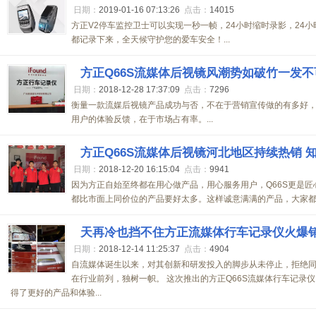
日期：
2019-01-16 07:13:26
点击：
14015
方正V2停车监控卫士可以实现一秒一帧，24小时缩时录影，24
都记录下来，全天候守护您的爱车安全！...
方正Q66S流媒体后视镜风潮势如破竹一发
日期：
2018-12-28 17:37:09
点击：
7296
衡量一款流媒后视镜产品成功与否，不在于营销宣传做的有多好
用户的体验反馈，在于市场占有率。...
方正Q66S流媒体后视镜河北地区持续热销 
日期：
2018-12-20 16:15:04
点击：
9941
因为方正自始至终都在用心做产品，用心服务用户，Q66S更是
都比市面上同价位的产品要好太多。这样诚意满满的产品，大家都能
天再冷也挡不住方正流媒体行车记录仪火爆
日期：
2018-12-14 11:25:37
点击：
4904
自流媒体诞生以来，对其创新和研发投入的脚步从未停止，拒绝
在行业前列，独树一帜。 这次推出的方正Q66S流媒体行车记录
得了更好的产品和体验...