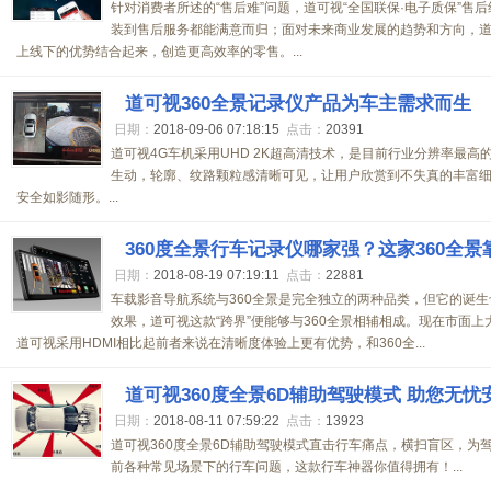
针对消费者所述的“售后难”问题，道可视“全国联保·电子质保”售
装到售后服务都能满意而归；面对未来商业发展的趋势和方向，
上线下的优势结合起来，创造更高效率的零售。...
道可视360全景记录仪产品为车主需求而生
日期：
2018-09-06 07:18:15
点击：
20391
道可视4G车机采用UHD 2K超高清技术，是目前行业分辨率最
生动，轮廓、纹路颗粒感清晰可见，让用户欣赏到不失真的丰富
安全如影随形。...
360度全景行车记录仪哪家强？这家360全景
日期：
2018-08-19 07:19:11
点击：
22881
车载影音导航系统与360全景是完全独立的两种品类，但它的诞生
效果，道可视这款“跨界”便能够与360全景相辅相成。现在市面上
道可视采用HDMI相比起前者来说在清晰度体验上更有优势，和360全...
道可视360度全景6D辅助驾驶模式 助您无忧
日期：
2018-08-11 07:59:22
点击：
13923
道可视360度全景6D辅助驾驶模式直击行车痛点，横扫盲区，为
前各种常见场景下的行车问题，这款行车神器你值得拥有！...