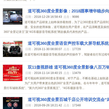
道可视360度全景影像：2018踵事增华稳步向
日期：
2018-12-28 16:58:43
点击：
9086
道可视在产品研发上始终保持着热情，为了让360度全景产品得
捷、安全的使用体验，道可视抓住用户需求，在产品清晰度及操控上
360°全景记录王”及“4G车载影音导航系统”两款极具代表性的产品...
道可视360度全景语音声控车载大屏导航系统
日期：
2018-11-30 08:00:07
点击：
17729
在道可视4G车载影音导航系统的声控操作下，驾驶者在行车过程中也
双11傲视群雄 道可视360度全景影像八百万
日期：
2018-11-14 18:40:15
点击：
13479
道可视始终深耕360度全景领域，对于产品，不断在基础上如轨
为广大用户带来更出色的360°全景产品体验。在今年年中，道可视
景行车辅助系统”、“第六代360°全景夜视王”、“4G车载影音导...
道可视360度全景百城千店公开培训交流会“
日期：
2018-09-26 18:21:42
点击：
17348