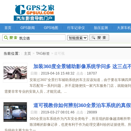
首页
GPS新闻
GPS地图
行车记录仪
胎压监测
大屏车机
当前位置:
：
主页
>
TAG标签
> 道可视
加装360度全景辅助影像系统学问多 这三点
日期：
2019-04-16 15:48:32
点击：
18707
安装过360°全景行车辅助系统的车主应该知道，由于要在车辆四
车匹配等一系列问题，并不是随便找一家汽车服务门店，就能做到的
需要非常专业的安装人员，才能完成。...
道可视教你如何辨别360全景泊车系统的真假
日期：
2019-03-27 08:01:46
点击：
28089
360全景泊车系统作为汽车安全类电子，所呈现的影像越清晰所
致清晰的影像记录，也更有利于作为处理交通纠纷的证据使用。所以
升级的主要方向之一。...